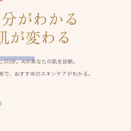
自分がわかる
肌が変わる
た
の
3
分。
AI
が
あなた
の
肌
を
診断。
術
で、
おすすめ
の
スキンケア
が
わかる。