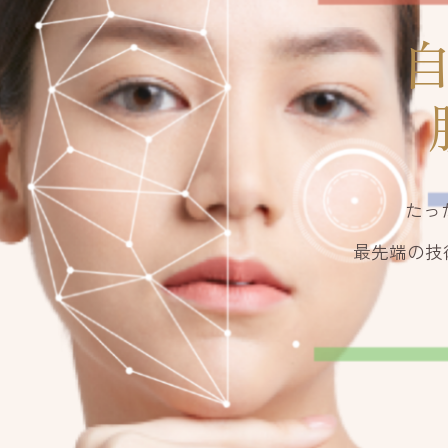
たっ
最先端
の
技